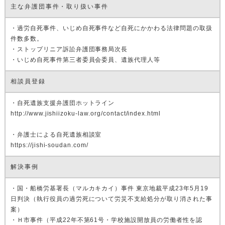
主な弁護団事件・取り扱い事件
・過労自死事件、いじめ自死事件など自死にかかわる法律問題の取扱
件数多数。
・ストップリニア訴訟弁護団事務局次長
・いじめ自死事件第三者委員会委員、遺族代理人等
相談員登録
・自死遺族支援弁護団ホットライン
http://www.jishiizoku-law.org/contact/index.html
・弁護士による自死遺族相談室
https://jishi-soudan.com/
解決事例
・国・船橋労基署長（マルカキカイ）事件 東京地裁平成23年5月19
日判決（執行役員の過労死について労災不支給処分が取り消された事
案）
・Ｈ市事件（平成22年不第61号・学校施設開放員の労働者性を認