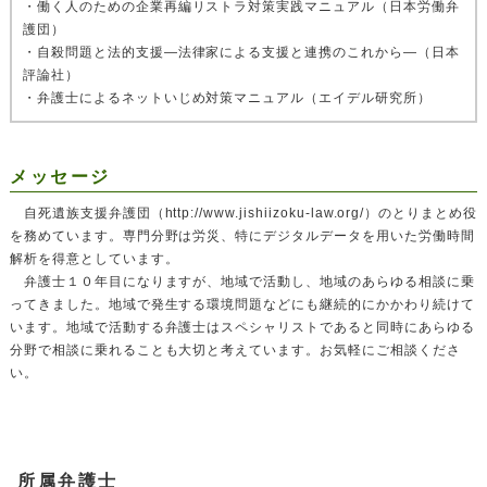
・働く人のための企業再編リストラ対策実践マニュアル（日本労働弁
護団）
・自殺問題と法的支援―法律家による支援と連携のこれから―（日本
評論社）
・弁護士によるネットいじめ対策マニュアル（エイデル研究所）
メッセージ
自死遺族支援弁護団（http://www.jishiizoku-law.org/）のとりまとめ役
を務めています。専門分野は労災、特にデジタルデータを用いた労働時間
解析を得意としています。
弁護士１０年目になりますが、地域で活動し、地域のあらゆる相談に乗
ってきました。地域で発生する環境問題などにも継続的にかかわり続けて
います。地域で活動する弁護士はスペシャリストであると同時にあらゆる
分野で相談に乗れることも大切と考えています。お気軽にご相談くださ
い。
所属弁護士