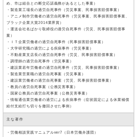
め、市は組合との断交応諾義務があるとした事案）
・製造業工場長の過労自死事件（労災事案、民事損害賠償事案）
・アニメ制作労働者の過労自死事件（労災事案、民事損害賠償事案、
ブラック企業大賞2014業界賞）
・運送会社名ばかり取締役の過労自死事件（労災、民事損害賠償事
案）
・ＩＴ企業労働者の過労自死事件（民事損害賠償事案）
・大学研究職の過労による疾病事件（労災事案）
・不動産業支店長の過労自死事件（労災、民事損害賠償事案）
・調理師の過労自死事件（労災事案）
・建設業若年労働者の過労自死事件（労災、民事損害賠償事案）
・製造業営業職の過労自死事案（労災事案）
・建設業労働者の過労自死事案（労災、民事損害賠償事案）
・教員の過労自死事案（公務災害事案）
・国家公務員の過労自死事案（公務災害事案）
・情報通信業労働者の過労による疾病事件（症状固定による休業補償
給付支給打ち切りを撤回させた事例）
主な著作
・労働相談実践マニュアルver7（日本労働弁護団）