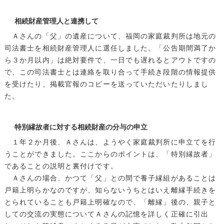
相続財産管理人と連携して
Ａさんの「父」の遺産について、福岡の家庭裁判所は地元の
司法書士を相続財産管理人に選任しました。「公告期間満了か
ら３か月以内」は絶対要件で、一日でも遅れるとアウトですの
で、この司法書士とは連絡を取り合って手続き段階の情報提供
を受けたり、掲載官報のコピーを送っていただいたりしまし
た。
特別縁故者に対する相続財産の分与の申立
１年２か月後、Ａさんは、ようやく家庭裁判所に申立てを行
うことができました。ここからのポイントは、「特別縁故者」
であることの説明と裏付けです。
Ａさんの場合、かつて「父」との間で養子縁組があることは
戸籍上明らかなのですが、知らないうちとはいえ離縁手続きを
とられていることも戸籍上明確なので、「離縁」後の、親子と
しての交流の実態についてＡさんの記憶を詳しく正確に引出