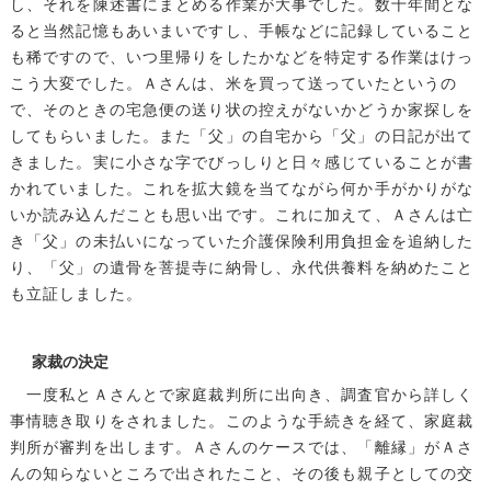
し、それを陳述書にまとめる作業が大事でした。数十年間とな
ると当然記憶もあいまいですし、手帳などに記録していること
も稀ですので、いつ里帰りをしたかなどを特定する作業はけっ
こう大変でした。Ａさんは、米を買って送っていたというの
で、そのときの宅急便の送り状の控えがないかどうか家探しを
してもらいました。また「父」の自宅から「父」の日記が出て
きました。実に小さな字でびっしりと日々感じていることが書
かれていました。これを拡大鏡を当てながら何か手がかりがな
いか読み込んだことも思い出です。これに加えて、Ａさんは亡
き「父」の未払いになっていた介護保険利用負担金を追納した
り、「父」の遺骨を菩提寺に納骨し、永代供養料を納めたこと
も立証しました。
家裁の決定
一度私とＡさんとで家庭裁判所に出向き、調査官から詳しく
事情聴き取りをされました。このような手続きを経て、家庭裁
判所が審判を出します。Ａさんのケースでは、「離縁」がＡさ
んの知らないところで出されたこと、その後も親子としての交