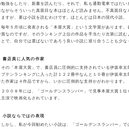
の勉強をしたり、新書を読んだり。それで、私も通勤電車ではだい
念ながらそういった真面目な本はほとんど読みません。不真面目な
りますが、要は小説を読むわけです。ほとんどは日本の現代小説。
毎年５月頃に発表される「本屋大賞」という文学賞があります。
学賞なのですが、そのランキング上位の作品を手当たり次第に読む
ことで、自分では選ばないであろう良い小説に巡り合うことも少な
書店員に人気の作家
その「本屋大賞」で、書店員に圧倒的に支持されている伊坂幸太
ップテンランキングに入った計１２２冊中なんと１０冊が伊坂幸太
せた作家は４作品ですから、いかに圧倒的な支持かがわかります。
２００８年には、「ゴールデンスランバー」で見事本屋大賞１位
人主演で映画化もされています。
小説ならではの表現
しかし、私が今回勧めたい小説は、「ゴールデンスランバー」で