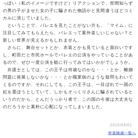
っぽい（私のイメージですけど）リアクションで、世間知らず
の男の子がませた女の子に騙された物語かと見間違うほどコミ
カルに演じていました。
ということで、バレエを見たことがない方も、「マイム」に
注目してみてもらえたら、バレエって案外楽しいじゃない？と
新しい世界が見えるかもしれません。
さらに、舞台セットとか、衣装とかも見ていると面白いです
し、町田だと市民ホールでバレエの公演をやっていることがあ
るので、ぜひ一度公演を観に行ってみてはいかがでしょうか。
弁護士としては、この王子は何歳なのかな・・・とか、離婚
問題に発展しないかな・・・とか職業病のような疑問もわいて
くるのですが、それにしても、この王子は、一目ぼれで一国の
妃を選ぼうとしていて、しかもそっくりさんに騙されていると
いうのだから、とんだうっかり者で、この国の今後は大丈夫な
のだろうかと素朴に心配になってしまいました。
2015/04/01
所員雑感一覧へ