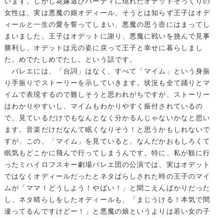
います。しかし花嫁選びパーティに現れたオデットそっくりの
女性は、実は悪魔の娘オディール。そうとは知らず王子はオデ
ィールと一生の愛を誓ってしまい、悪魔の思う壺にはまってし
まいました。王子はオデットに謝り、悪魔に戦いを挑んで見事
勝利し、オデットは元の姿に戻って王子と幸せに暮らしまし
た。めでたしめでたし。という話です。
バレエには、「台詞」はなく、すべて「マイム」という身振
り手振りでストーリーを示していきます。状況も全て踊りとマ
イムで表現するので難しそうと思われがちですが、ストーリー
はわかりやすいし、マイムもわかりやすく振付されているの
で、見ているだけでもなんとなく分かるんじゃないかなと思い
ます。音楽だけだなんて眠くなりそう！と思うかもしれないで
すが、この、「マイム」を見ていると、なんだかおもしろくて
眠気もどこかに飛んで行ってしまうんです。特に、私が観に行
ったミハイロフスキー劇場バレエ団の公演では、実はオデット
ではなくオディールだったとネタばらしされた時の王子のマイ
ムが「ママ！どうしよう！やばい！」と聞こえんばかりだった
し、ネタ晴らしをしたオディールも、「まじうける！本気で間
違ってるんですけどー！」と悪魔の娘というよりは若い女の子