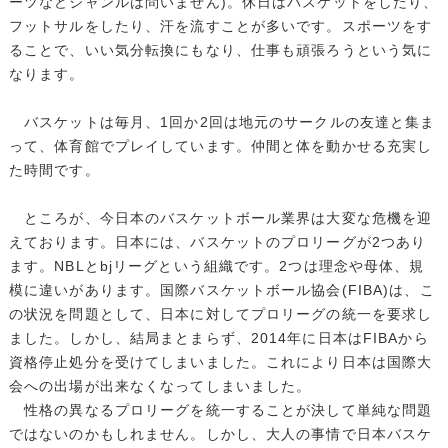
ーツなどジャンルは問いません)。休日はバスケットをしたり、
フットサルをしたり、汗を流すことが多いです。スポーツをす
ることで、いい気分転換にもなり、仕事も頑張ろうという気に
なります。
バスケットは毎月、1回か2回は地元のサークルの友達と集ま
って、体育館でプレイしています。仲間と体を動かせる充実し
た時間です。
ところが、今日本のバスケットボール業界は大変な危機を迎
えております。日本には、バスケットのプロリーグが2つあり
ます。NBLとbjリーグという組織です。2つは理念や母体、規
模に違いがあります。国際バスケットボール協会(FIBA)は、こ
の状況を問題として、日本に対してプロリーグの統一を要求し
ました。しかし、結局まとまらず、2014年に日本はFIBAから
資格停止処分を受けてしまいました。これにより日本は国際大
会への出場が出来なくなってしまいました。
性格の異なるプロリーグを統一することが決して単純な問題
ではないのかもしれません。しかし、大人の事情で日本バスケ