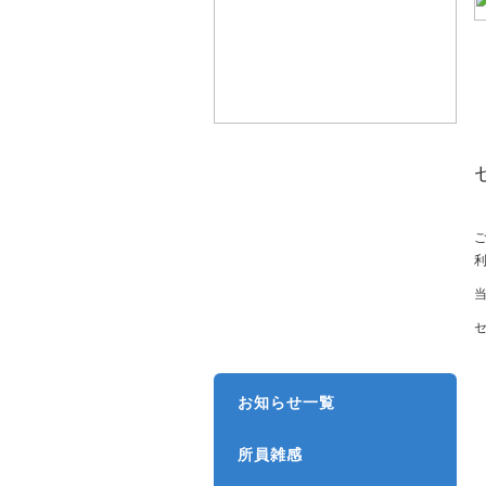
事務所案内
取扱分野
ご
所属弁護士
弁護士費用
お知らせ一覧
所員雑感