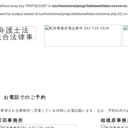
efined array key "PHPSESSID" in
/usr/home/mw2pmgn3wb/www/htdocs/reserve
y sent by (output started at /usr/home/mw2pmgn3wb/www/htdocs/reserve.php:62) in
お電話でのご予約
ご希望される事務所へ営業している日時にお電話願います。なお、予約以外の
町田事務所
相模原事務