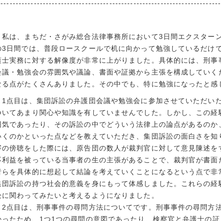
-------------------------------------------------------------------------
私は、まちだ・さがみ総合法律事務所において3日間エクスター
の3日間では、普段ロースクールで机に向かって勉強しているだけ
護士実務に対する解像度が非常に上がりました。具体的には、刑事
会議・勉強会の雰囲気や議論、書面や証拠から主張を構成していく
なる点がたくさんありました。その中でも、特に勉強になったと感
1点目は、集団訴訟の弁護団会議や勉強会に参加させていただい
ついてあまり関心や知識を有していませんでした。しかし、この経
囲気であったり、その訴訟の中でどういう法律上の論点があるのか
いくのかといった点などを教えていただき、集団訴訟の面白さを知
審の傍聴をした際には、原告団の数人が裁判官に対して意見陳述を
不利益を被っている当事者の生の主張があることで、裁判官が書面
者らを具体的に想起して結論を考えていくことになるという点で非
集団訴訟の持つ社会的意義を身にもって体感しました。これらの経
訟に関わってみたいと考えるようになりました。
2点目は、刑事事件の尋問方法についてです。刑事事件の尋問方
かったため、1つ1つの尋問の意図であったり、検察官と弁護士の