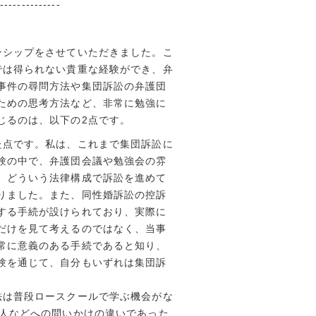
---------------
ンシップをさせていただきました。こ
では得られない貴重な経験ができ、弁
事件の尋問方法や集団訴訟の弁護団
ための思考方法など、非常に勉強に
じるのは、以下の2点です。
た点です。私は、これまで集団訴訟に
験の中で、弁護団会議や勉強会の雰
、どういう法律構成で訴訟を進めて
りました。また、同性婚訴訟の控訴
する手続が設けられており、実際に
だけを見て考えるのではなく、当事
常に意義のある手続であると知り、
験を通じて、自分もいずれは集団訴
法は普段ロースクールで学ぶ機会がな
証人などへの問いかけの違いであった