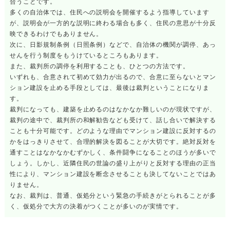
合うことです。
多くの自治体では、住民への説明会を開催するよう指導しています
が、説明会が一方的な説明に終わる場合も多く、住民の意思が十分反
映できるわけでもありません。
次に、日影規制条例（日照条例）などで、自治体の機関が調停、あっ
せんを行う制度をもうけているところもあります。
また、裁判所の調停を利用することも、ひとつの方法です。
いずれも、合意されて初めて効力が出るので、合意に至らないとマン
ション建設を止める手段としては、最後は裁判ということになりま
す。
裁判になっても、建築を止めるのはなかなか難しいのが現状ですが、
裁判の途中で、裁判所の和解勧告なども受けて、話し合いで解決する
ことも十分可能です。どのような理由でマンション建設に反対するの
かをはっきりさせて、合理的解決を図ることが大切です。絶対反対を
通すことはなかなかむずかしく、条件闘争になることのほうが多いで
しょう。しかし、近隣住民の世論の盛り上がりと反対する理由の正当
性により、マンション建設を断念させることも決してないことではあ
りません。
なお、裁判は、普通、仮処分という緊急の手続きがとられることが多
く、仮処分で大方の決着がつくことが多いのが実情です。