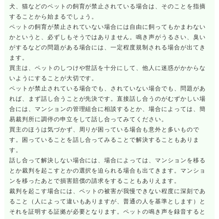
犬、猫などのペットの飼育が禁止されている場合は、そのことを指摘
することから始まるでしょう。
ペットの飼育が禁止されていない場合には自由に飼ってもかまわない
かというと、必ずしもそうではありません。鳴き声がうるさい、臭い
がするなどの問題がある場合には、一定程度規制される場合が出てき
ます。
買主は、ペットのしつけや世話を十分にして、他人に迷惑がかからな
いようにすることが大切です。
ペットが禁止されている場合でも、されていない場合でも、問題があ
れば、まず話し合うことが先決です。直接話し合うのがむずかしい場
合には、マンションの管理組合に相談するとか、場合によっては、簡
易裁判所に調停の申立をして話し合ってみてください。
買主のほうは気づかず、周りが困っている場合も意外と多いもので
す。困っていることを話し合ってみることで解決することもありま
す。
話し合って解決しない場合には、場合によっては、マンションを移る
とか裁判を起こすとかの選択を迫られる場合も出てきます。マンショ
ンを移ったあとで損害賠償の請求をすることもありえます。
裁判を起こす場合には、ペットの被害が我慢できない程度に深刻であ
ること（人によって違いもありますが、普通の人を基準とします）と
それを証明する証拠が必要となります。ペットの鳴き声を録音すると