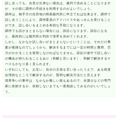
話し合っても、合意が出来ない場合は、裁判で決めることになります
が、その前に調停の手続きを利用するのがよいでしょう。
調停は、相手方の住所地の簡易裁判所に申立てれば出来ます。調停で
話し合うことにより、調停委員のアドバイスやあっせんを受けること
ができ、話し合いをまとめる有効な手段になります。
調停でも話がまとまらない場合には、訴訟になります。訴訟になる
と、最終的には裁判所が判決で境界を決めてくれます。
しかし、なかなか話し合いがまとまらないということは、それだけ事
案が複雑なのでしょうから、解決するまでには一定の時間と費用、労
力がかかることを覚悟しなければなりません。訴訟の途中で話し合い
の機会が持たれることもあり（和解と言います）、和解で解決するケ
ースもかなり多く見られます。
いずれにしても、お互い、自分の主張を言い合ったうえで、ある程度
合理的なところで解決するのが、賢明な解決方法だと言えます
境界争いの事件は、なかなか難しい面もあるので、弁護士などの専門
家に依頼するか、依頼しないまでも一度相談してみるのがいいでしょ
う。