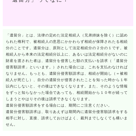
「遺留分」とは、法律の定めた法定相続人（兄弟姉妹を除く）に認め
られた権利で、被相続人の意思にかかわらず相続が保障されたる相続
分のことです。遺留分は、原則として法定相続分の２分の１です。被
相続人から本来の法定相続分以上に、あるいは法定相続分がないのに
財産を渡された者は、遺留分を侵害した額の支払いを請求（「遺留分
侵害額請求」といいます。）された場合には、これを支払わなければ
なりません。もっとも、遺留分侵害額請求は、相続が開始し（＝被相
続人が死亡し）、自分の遺留分が侵害されたことを知った時から１年
以内にしないと、その後はできなくなります。また、そのような情報
をずっと知らなかった場合であっても、相続開始から１０年が経って
しまうとやはりその後は請求できなくなります。
遺留分侵害額請求をする場合には、期間にご注意ください。
遺留分侵害額請求は、取りあえずは期間内に遺留分侵害額請求をする
相手に対し、直接、請求しておけばよく、裁判までしなくても構いま
せん。