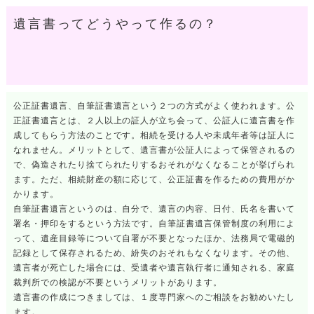
遺言書ってどうやって作るの？
公正証書遺言、自筆証書遺言という２つの方式がよく使われます。公
正証書遺言とは、２人以上の証人が立ち会って、公証人に遺言書を作
成してもらう方法のことです。相続を受ける人や未成年者等は証人に
なれません。メリットとして、遺言書が公証人によって保管されるの
で、偽造されたり捨てられたりするおそれがなくなることが挙げられ
ます。ただ、相続財産の額に応じて、公正証書を作るための費用がか
かります。
自筆証書遺言というのは、自分で、遺言の内容、日付、氏名を書いて
署名・押印をするという方法です。自筆証書遺言保管制度の利用によ
って、遺産目録等について自署が不要となったほか、法務局で電磁的
記録として保存されるため、紛失のおそれもなくなります。その他、
遺言者が死亡した場合には、受遺者や遺言執行者に通知される、家庭
裁判所での検認が不要というメリットがあります。
遺言書の作成につきましては、１度専門家へのご相談をお勧めいたし
ます。